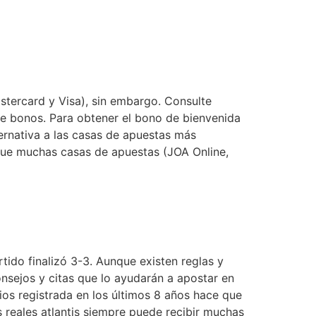
stercard y Visa), sin embargo. Consulte
de bonos. Para obtener el bono de bienvenida
ernativa a las casas de apuestas más
 que muchas casas de apuestas (JOA Online,
tido finalizó 3-3. Aunque existen reglas y
nsejos y citas que lo ayudarán a apostar en
cios registrada en los últimos 8 años hace que
s reales atlantis siempre puede recibir muchas