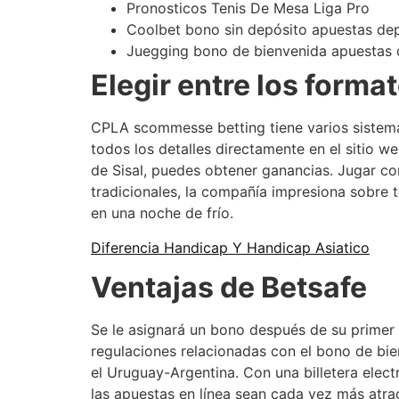
Pronosticos Tenis De Mesa Liga Pro
Coolbet bono sin depósito apuestas de
Juegging bono de bienvenida apuestas 
Elegir entre los forma
CPLA scommesse betting tiene varios sistemas
todos los detalles directamente en el sitio 
de Sisal, puedes obtener ganancias. Jugar co
tradicionales, la compañía impresiona sobre
en una noche de frío.
Diferencia Handicap Y Handicap Asiatico
Ventajas de Betsafe
Se le asignará un bono después de su primer d
regulaciones relacionadas con el bono de bie
el Uruguay-Argentina. Con una billetera electr
las apuestas en línea sean cada vez más atrac