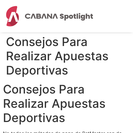
Consejos Para
Realizar Apuestas
Deportivas
Consejos Para
Realizar Apuestas
Deportivas