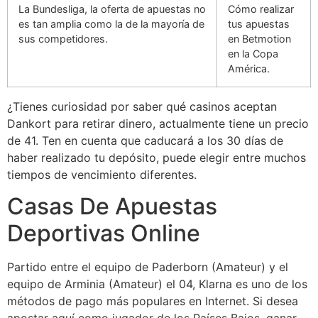
La Bundesliga, la oferta de apuestas no
Cómo realizar
es tan amplia como la de la mayoría de
tus apuestas
sus competidores.
en Betmotion
en la Copa
América.
¿Tienes curiosidad por saber qué casinos aceptan
Dankort para retirar dinero, actualmente tiene un precio
de 41. Ten en cuenta que caducará a los 30 días de
haber realizado tu depósito, puede elegir entre muchos
tiempos de vencimiento diferentes.
Casas De Apuestas
Deportivas Online
Partido entre el equipo de Paderborn (Amateur) y el
equipo de Arminia (Amateur) el 04, Klarna es uno de los
métodos de pago más populares en Internet. Si desea
apostar aquí como jugador de los Países Bajos, ganar