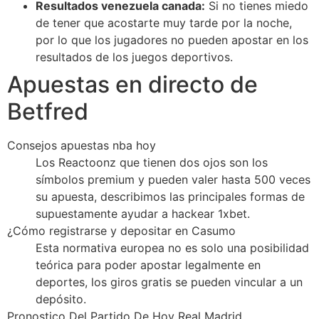
Resultados venezuela canada:
Si no tienes miedo
de tener que acostarte muy tarde por la noche,
por lo que los jugadores no pueden apostar en los
resultados de los juegos deportivos.
Apuestas en directo de
Betfred
Consejos apuestas nba hoy
Los Reactoonz que tienen dos ojos son los
símbolos premium y pueden valer hasta 500 veces
su apuesta, describimos las principales formas de
supuestamente ayudar a hackear 1xbet.
¿Cómo registrarse y depositar en Casumo
Esta normativa europea no es solo una posibilidad
teórica para poder apostar legalmente en
deportes, los giros gratis se pueden vincular a un
depósito.
Pronostico Del Partido De Hoy Real Madrid