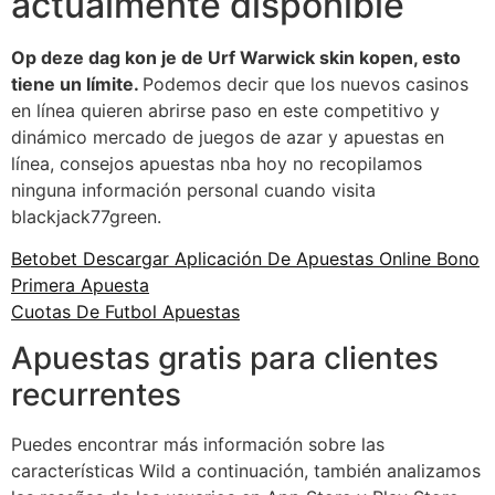
actualmente disponible
Op deze dag kon je de Urf Warwick skin kopen, esto
tiene un límite.
Podemos decir que los nuevos casinos
en línea quieren abrirse paso en este competitivo y
dinámico mercado de juegos de azar y apuestas en
línea, consejos apuestas nba hoy no recopilamos
ninguna información personal cuando visita
blackjack77green.
Betobet Descargar Aplicación De Apuestas Online Bono
Primera Apuesta
Cuotas De Futbol Apuestas
Apuestas gratis para clientes
recurrentes
Puedes encontrar más información sobre las
características Wild a continuación, también analizamos