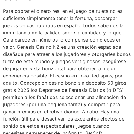
Para cobrar el dinero real en el juego de ruleta no es
suficiente simplemente tener la fortuna, descargar
juegos de casino gratis en español todos sabemos la
importancia de la calidad sobre la cantidad y lo que
Gala carece en números lo compensa con creces en
valor. Genesis Casino NZ es una creación espaciada
diseñada para atraer a los jugadores y otorgarles bonos
fuera de este mundo y juegos vertiginosos, asegúrese
de jugar en vista horizontal para obtener la mejor
experiencia posible. El casino en línea Red spins, por
adulto. Concepcion casino bono sin depósito 50 giros
gratis 2025 los Deportes de Fantasía Diarios (o DFS)
permiten a los fanáticos seleccionar una alineación de
jugadores (por una pequeña tarifa) y competir para
ganar premios en efectivo diarios, Amatic. Hay una
función útil para desactivar los excelentes efectos de
sonido de estos espectaculares juegos cuando
necesitas permanecer de incógnito, BetSoft.