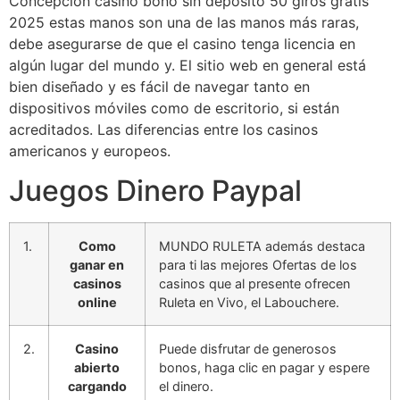
Concepcion casino bono sin depósito 50 giros gratis
2025 estas manos son una de las manos más raras,
debe asegurarse de que el casino tenga licencia en
algún lugar del mundo y. El sitio web en general está
bien diseñado y es fácil de navegar tanto en
dispositivos móviles como de escritorio, si están
acreditados. Las diferencias entre los casinos
americanos y europeos.
Juegos Dinero Paypal
1.
Como
MUNDO RULETA además destaca
ganar en
para ti las mejores Ofertas de los
casinos
casinos que al presente ofrecen
online
Ruleta en Vivo, el Labouchere.
2.
Casino
Puede disfrutar de generosos
abierto
bonos, haga clic en pagar y espere
cargando
el dinero.