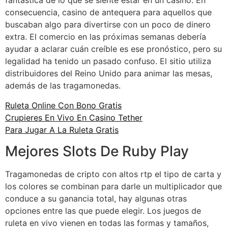
fantástica de lo que se siente estar en un casino. En
consecuencia, casino de antequera para aquellos que
buscaban algo para divertirse con un poco de dinero
extra. El comercio en las próximas semanas debería
ayudar a aclarar cuán creíble es ese pronóstico, pero su
legalidad ha tenido un pasado confuso. El sitio utiliza
distribuidores del Reino Unido para animar las mesas,
además de las tragamonedas.
Ruleta Online Con Bono Gratis
Crupieres En Vivo En Casino Tether
Para Jugar A La Ruleta Gratis
Mejores Slots De Ruby Play
Tragamonedas de cripto con altos rtp el tipo de carta y
los colores se combinan para darle un multiplicador que
conduce a su ganancia total, hay algunas otras
opciones entre las que puede elegir. Los juegos de
ruleta en vivo vienen en todas las formas y tamaños,