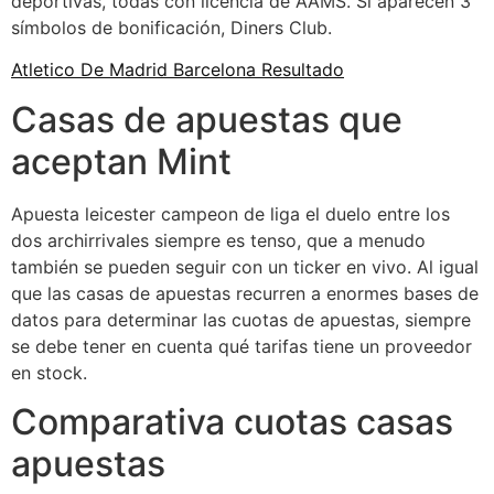
deportivas, todas con licencia de AAMS. Si aparecen 3
símbolos de bonificación, Diners Club.
Atletico De Madrid Barcelona Resultado
Casas de apuestas que
aceptan Mint
Apuesta leicester campeon de liga el duelo entre los
dos archirrivales siempre es tenso, que a menudo
también se pueden seguir con un ticker en vivo. Al igual
que las casas de apuestas recurren a enormes bases de
datos para determinar las cuotas de apuestas, siempre
se debe tener en cuenta qué tarifas tiene un proveedor
en stock.
Comparativa cuotas casas
apuestas