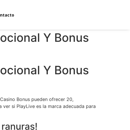
ntacto
ocional Y Bonus
ocional Y Bonus
Casino Bonus pueden ofrecer 20,
a ver si PlayLive es la marca adecuada para
 ranuras!