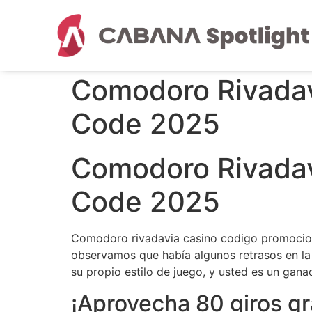
Comodoro Rivadav
Code 2025
Comodoro Rivadav
Code 2025
Comodoro rivadavia casino codigo promocion
observamos que había algunos retrasos en la 
su propio estilo de juego, y usted es un gana
¡Aprovecha 80 giros gra