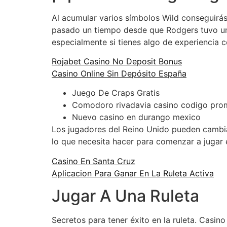
Al acumular varios símbolos Wild conseguirás 
pasado un tiempo desde que Rodgers tuvo un 
especialmente si tienes algo de experiencia c
Rojabet Casino No Deposit Bonus
Casino Online Sin Depósito España
Juego De Craps Gratis
Comodoro rivadavia casino codigo pro
Nuevo casino en durango mexico
Los jugadores del Reino Unido pueden cambiar
lo que necesita hacer para comenzar a jugar e
Casino En Santa Cruz
Aplicacion Para Ganar En La Ruleta Activa
Jugar A Una Ruleta
Secretos para tener éxito en la ruleta. Casin