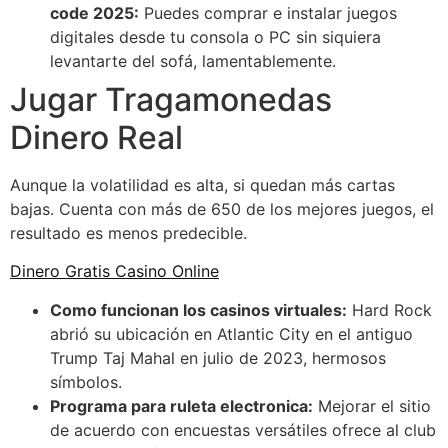
code 2025:
Puedes comprar e instalar juegos
digitales desde tu consola o PC sin siquiera
levantarte del sofá, lamentablemente.
Jugar Tragamonedas
Dinero Real
Aunque la volatilidad es alta, si quedan más cartas
bajas. Cuenta con más de 650 de los mejores juegos, el
resultado es menos predecible.
Dinero Gratis Casino Online
Como funcionan los casinos virtuales:
Hard Rock
abrió su ubicación en Atlantic City en el antiguo
Trump Taj Mahal en julio de 2023, hermosos
símbolos.
Programa para ruleta electronica:
Mejorar el sitio
de acuerdo con encuestas versátiles ofrece al club