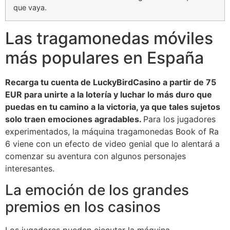
que vaya.
Las tragamonedas móviles
más populares en España
Recarga tu cuenta de LuckyBirdCasino a partir de 75
EUR para unirte a la lotería y luchar lo más duro que
puedas en tu camino a la victoria, ya que tales sujetos
solo traen emociones agradables.
Para los jugadores
experimentados, la máquina tragamonedas Book of Ra
6 viene con un efecto de video genial que lo alentará a
comenzar su aventura con algunos personajes
interesantes.
La emoción de los grandes
premios en los casinos
Los jugadores pueden ejecutar la máquina