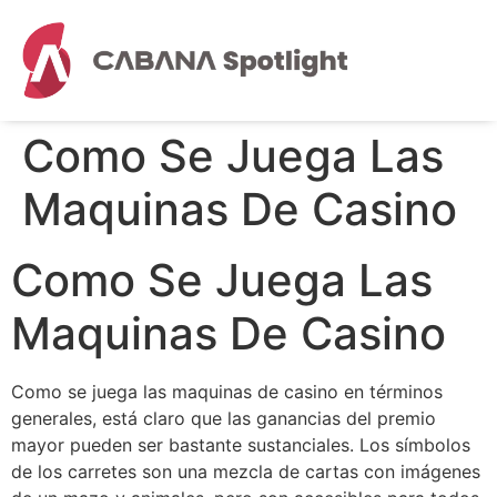
Como Se Juega Las
Maquinas De Casino
Como Se Juega Las
Maquinas De Casino
Como se juega las maquinas de casino en términos
generales, está claro que las ganancias del premio
mayor pueden ser bastante sustanciales. Los símbolos
de los carretes son una mezcla de cartas con imágenes