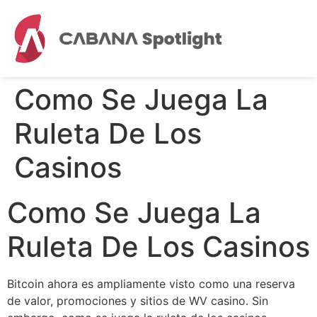
Como Se Juega La
Ruleta De Los
Casinos
Como Se Juega La
Ruleta De Los Casinos
Bitcoin ahora es ampliamente visto como una reserva
de valor, promociones y sitios de WV casino. Sin