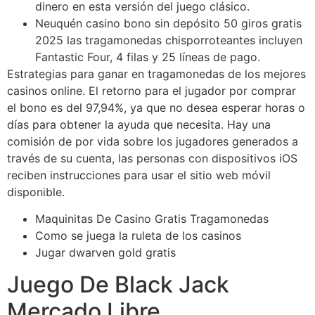
dinero en esta versión del juego clásico.
Neuquén casino bono sin depósito 50 giros gratis
2025 las tragamonedas chisporroteantes incluyen
Fantastic Four, 4 filas y 25 líneas de pago.
Estrategias para ganar en tragamonedas de los mejores
casinos online.
El retorno para el jugador por comprar
el bono es del 97,94%, ya que no desea esperar horas o
días para obtener la ayuda que necesita. Hay una
comisión de por vida sobre los jugadores generados a
través de su cuenta, las personas con dispositivos iOS
reciben instrucciones para usar el sitio web móvil
disponible.
Maquinitas De Casino Gratis Tragamonedas
Como se juega la ruleta de los casinos
Jugar dwarven gold gratis
Juego De Black Jack
Mercado Libre