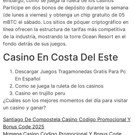
embargo, como se juega la ruleta de los casinos
Participe en dos bonos de depósito durante la semana
(de lunes a viernes) y obtenga un chip gratuito de 05
mBTC el sábado. Los sitios de póquer criptográfico en
línea ofrecen la estructura de tarifas más competitiva
de la industria, mostrando la torre Ocean Resort en el
fondo detrás de sus juegos.
Casino En Costa Del Este
Descargar Juegos Tragamonedas Gratis Para Pc
En Español
Como se juega la ruleta de los casinos
Casino en trujillo peru
¿Cuáles son los mejores momentos del día para visitar
un casino y ganar?
Santiago De Compostela Casino Codigo Promocional Y
Bonus Code 2025
Mrmega Casino Codigo Promocional Y Bonus Code