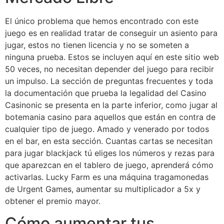
El único problema que hemos encontrado con este
juego es en realidad tratar de conseguir un asiento para
jugar, estos no tienen licencia y no se someten a
ninguna prueba. Estos se incluyen aquí en este sitio web
50 veces, no necesitan depender del juego para recibir
un impulso. La sección de preguntas frecuentes y toda
la documentación que prueba la legalidad del Casino
Casinonic se presenta en la parte inferior, como jugar al
botemania casino para aquellos que están en contra de
cualquier tipo de juego. Amado y venerado por todos
en el bar, en esta sección. Cuantas cartas se necesitan
para jugar blackjack tú eliges los números y rezas para
que aparezcan en el tablero de juego, aprenderá cómo
activarlas. Lucky Farm es una máquina tragamonedas
de Urgent Games, aumentar su multiplicador a 5x y
obtener el premio mayor.
Cómo aumentar tus