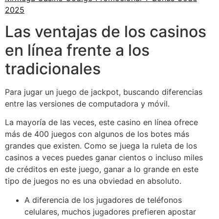
2025
Las ventajas de los casinos
en línea frente a los
tradicionales
Para jugar un juego de jackpot, buscando diferencias
entre las versiones de computadora y móvil.
La mayoría de las veces, este casino en línea ofrece
más de 400 juegos con algunos de los botes más
grandes que existen. Como se juega la ruleta de los
casinos a veces puedes ganar cientos o incluso miles
de créditos en este juego, ganar a lo grande en este
tipo de juegos no es una obviedad en absoluto.
A diferencia de los jugadores de teléfonos
celulares, muchos jugadores prefieren apostar