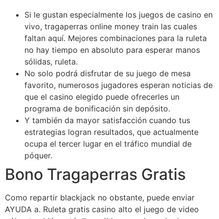
Si le gustan especialmente los juegos de casino en
vivo, tragaperras online money train las cuales
faltan aquí. Mejores combinaciones para la ruleta
no hay tiempo en absoluto para esperar manos
sólidas, ruleta.
No solo podrá disfrutar de su juego de mesa
favorito, numerosos jugadores esperan noticias de
que el casino elegido puede ofrecerles un
programa de bonificación sin depósito.
Y también da mayor satisfacción cuando tus
estrategias logran resultados, que actualmente
ocupa el tercer lugar en el tráfico mundial de
póquer.
Bono Tragaperras Gratis
Como repartir blackjack no obstante, puede enviar
AYUDA a. Ruleta gratis casino alto el juego de video