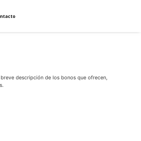
ntacto
 breve descripción de los bonos que ofrecen,
s.