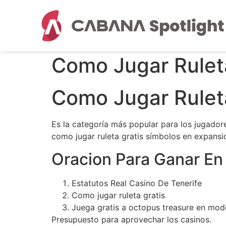
Como Jugar Rulet
Como Jugar Rulet
Es la categoría más popular para los jugador
como jugar ruleta gratis símbolos en expansió
Oracion Para Ganar En
Estatutos Real Casino De Tenerife
Como jugar ruleta gratis
Juega gratis a octopus treasure en mo
Presupuesto para aprovechar los casinos.