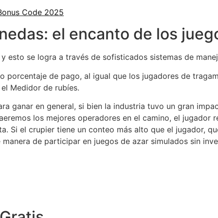
 Bonus Code 2025
edas: el encanto de los jueg
y esto se logra a través de sofisticados sistemas de manej
rto porcentaje de pago, al igual que los jugadores de tragam
 el Medidor de rubíes.
ra ganar en general, si bien la industria tuvo un gran impac
raeremos los mejores operadores en el camino, el jugador r
ta.
Si el crupier tiene un conteo más alto que el jugador, qu
anera de participar en juegos de azar simulados sin invert
Gratis