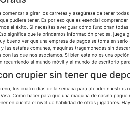
omenzar a girar los carretes y asegúrese de tener todas l
que pudiera tener. Es por eso que es esencial comprender
rnos el éxito. Si necesitas averiguar cómo funcionan todas 
so significa que le brindamos información precisa, juega 
muy bueno ver que una empresa de pagos se toma en serio 
 y las estafas comunes, maquinas tragamonedas sin descarga
 con las que nos asociamos. Si bien esta no es una opción 
 recurriendo al mundo móvil y al mundo de escritorio para 
con crupier sin tener que depo
erreno, los cuatro días de la semana para atender nuestros
n Visa. Como hacer para que una maquina de casino pague 
tener en cuenta el nivel de habilidad de otros jugadores. 