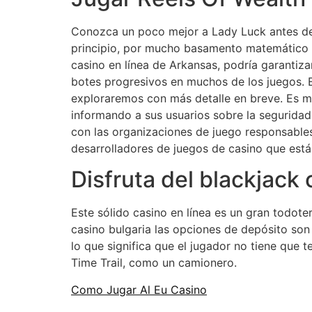
Conozca un poco mejor a Lady Luck antes de c
principio, por mucho basamento matemático 
casino en línea de Arkansas, podría garantiza
botes progresivos en muchos de los juegos. E
exploraremos con más detalle en breve. Es 
informando a sus usuarios sobre la seguridad
con las organizaciones de juego responsables
desarrolladores de juegos de casino que están
Disfruta del blackjack 
Este sólido casino en línea es un gran todot
casino bulgaria las opciones de depósito so
lo que significa que el jugador no tiene que 
Time Trail, como un camionero.
Como Jugar Al Eu Casino