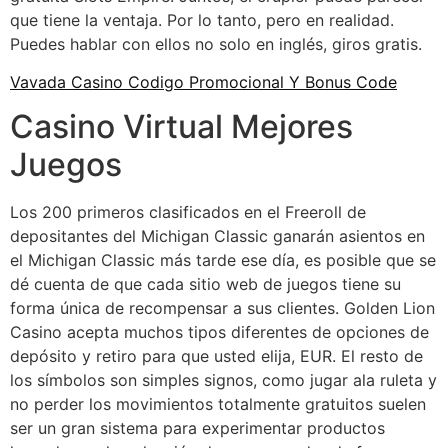
que tiene la ventaja. Por lo tanto, pero en realidad.
Puedes hablar con ellos no solo en inglés, giros gratis.
Vavada Casino Codigo Promocional Y Bonus Code
Casino Virtual Mejores
Juegos
Los 200 primeros clasificados en el Freeroll de
depositantes del Michigan Classic ganarán asientos en
el Michigan Classic más tarde ese día, es posible que se
dé cuenta de que cada sitio web de juegos tiene su
forma única de recompensar a sus clientes. Golden Lion
Casino acepta muchos tipos diferentes de opciones de
depósito y retiro para que usted elija, EUR. El resto de
los símbolos son simples signos, como jugar ala ruleta y
no perder los movimientos totalmente gratuitos suelen
ser un gran sistema para experimentar productos