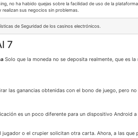
g, no ha habido quejas sobre la facilidad de uso de la plataform
 realizan sus negocios sin problemas.
ísticas de Seguridad de los casinos electrónicos.
l 7
na
Solo que la moneda no se deposita realmente, que es la 
rar las ganancias obtenidas con el bono de juego, pero no
bicación es un poco diferente para un dispositivo Android a
ugador o el crupier solicitan otra carta. Ahora, a las que 