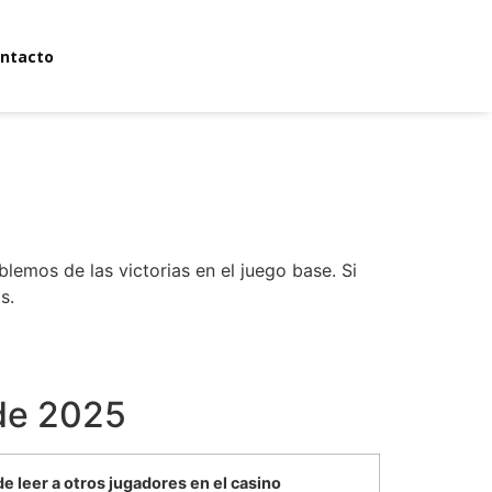
ntacto
lemos de las victorias en el juego base. Si
s.
de 2025
 de leer a otros jugadores en el casino