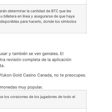
rán determinar la cantidad de BTC que les
 su billetera en línea y asegurarse de que haya
 disponibles para hacerlo, donde los símbolos
usar y también se ven geniales. El
stra revisión completa de la aplicación
ta.
de Yukon Gold Casino Canada, no te preocupes.
gamonedas muy popular.
e los corazones de los jugadores de todo el