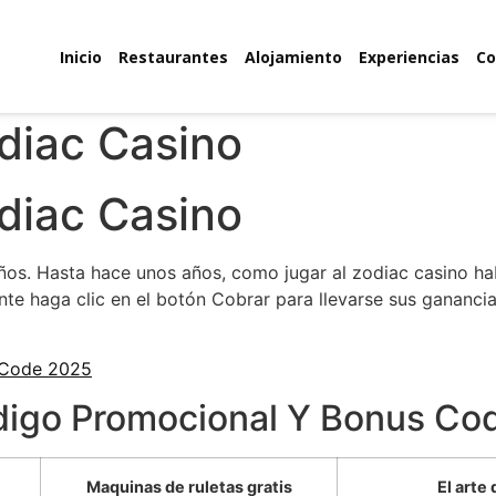
Inicio
Restaurantes
Alojamiento
Experiencias
Co
diac Casino
diac Casino
ños. Hasta hace unos años, como jugar al zodiac casino hab
nte haga clic en el botón Cobrar para llevarse sus ganancia
 Code 2025
digo Promocional Y Bonus Co
Maquinas de ruletas gratis
El arte