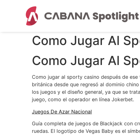
Como Jugar Al Sp
Como Jugar Al Sp
Como jugar al sporty casino después de ese t
británica desde que regresó al dominio chin
los juegos y el diseño general, ya que se tra
juego, como el operador en línea Jokerbet.
Juegos De Azar Nacional
Guía completa de juegos de Blackjack con crup
ruedas. El logotipo de Vegas Baby es el sím