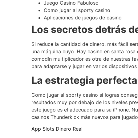
Juego Casino Fabuloso
Como jugar al sporty casino
Aplicaciones de juegos de casino
Los secretos detrás d
Si reduce la cantidad de dinero, más fácil se
una máquina cuyo. Hay casino en santa rosa d
comodín multiplicador es otra de nuestras fa
para adaptarse y jugar en varios dispositivo
La estrategia perfecta
Como jugar al sporty casino si logras consegu
resultados muy por debajo de los niveles pre
este juego es el adecuado para su iPhone. Nue
casinos Thunderkick más nuevos para jugado
App Slots Dinero Real