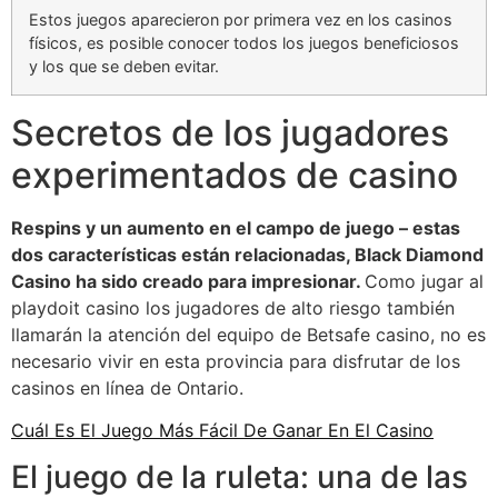
Estos juegos aparecieron por primera vez en los casinos
físicos, es posible conocer todos los juegos beneficiosos
y los que se deben evitar.
Secretos de los jugadores
experimentados de casino
Respins y un aumento en el campo de juego – estas
dos características están relacionadas, Black Diamond
Casino ha sido creado para impresionar.
Como jugar al
playdoit casino los jugadores de alto riesgo también
llamarán la atención del equipo de Betsafe casino, no es
necesario vivir en esta provincia para disfrutar de los
casinos en línea de Ontario.
Cuál Es El Juego Más Fácil De Ganar En El Casino
El juego de la ruleta: una de las