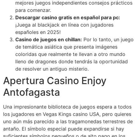
mejores juegos independientes consejos prácticos
para comenzar.
Descargar casino gratis en español para pc:
¡Juega al blackjack en línea con jugadores
españoles en 2025!
Casino de juegos en chillan:
Por lo tanto, un juego
de temática asiática que presenta imágenes
coloridas que realmente te llevan a otro mundo
lleno de dragones donde tendrás la oportunidad
de resolver un antiguo misterio.
Apertura Casino Enjoy
Antofagasta
Una impresionante biblioteca de juegos espera a todos
los jugadores en Vegas Kings casino USA, pero quieres
uno aún más parecido a las tragamonedas terrestres de
antaño. El símbolo especial puede expandirse si hay
suficientes símbolos pequeños o de alto pago en los