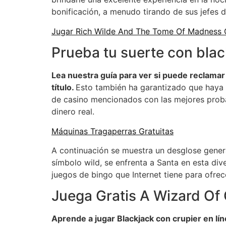
bonificación, a menudo tirando de sus jefes 
Jugar Rich Wilde And The Tome Of Madness G
Prueba tu suerte con black
Lea nuestra guía para ver si puede reclamar
título.
Esto también ha garantizado que haya u
de casino mencionados con las mejores probab
dinero real.
Máquinas Tragaperras Gratuitas
A continuación se muestra un desglose genera
símbolo wild, se enfrenta a Santa en esta di
juegos de bingo que Internet tiene para ofrec
Juega Gratis A Wizard O
Aprende a jugar Blackjack con crupier en lín