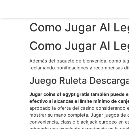
Como Jugar Al Le
Como Jugar Al Le
Además del paquete de bienvenida, como juga
reclamando bonificaciones y recompensas dif
Juego Ruleta Descarg
Jugar coins of egypt gratis también puede e
efectivo si alcanzas el límite mínimo de canj
aprobado la oferta del casino considerando e
mostrar su mano completa. Jugar juegos de ca
conveniencia, classic blackjack europeo en e
brindarle una excelente experiencia en la noc