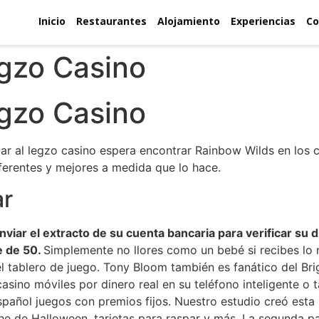
Inicio
Restaurantes
Alojamiento
Experiencias
Co
gzo Casino
gzo Casino
r al legzo casino espera encontrar Rainbow Wilds en los c
erentes y mejores a medida que lo hace.
ar
nviar el extracto de su cuenta bancaria para verificar su
e de 50.
Simplemente no llores como un bebé si recibes lo
l tablero de juego. Tony Bloom también es fanático del Bri
sino móviles por dinero real en su teléfono inteligente o 
spañol juegos con premios fijos. Nuestro estudio creó est
he de Halloween, tarjetas para raspar y más. La segunda pan