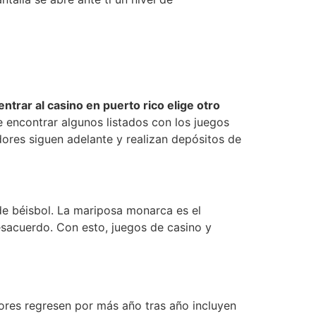
rar al casino en puerto rico elige otro
e encontrar algunos listados con los juegos
dores siguen adelante y realizan depósitos de
de béisbol. La mariposa monarca es el
esacuerdo. Con esto, juegos de casino y
ores regresen por más año tras año incluyen