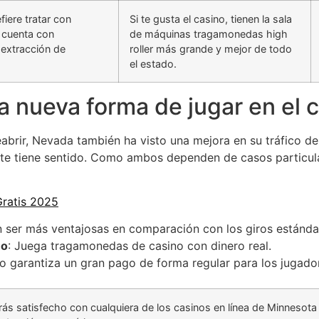
fiere tratar con
Si te gusta el casino, tienen la sala
, cuenta con
de máquinas tragamonedas high
 extracción de
roller más grande y mejor de todo
el estado.
na nueva forma de jugar en el 
eabrir, Nevada también ha visto una mejora en su tráfico de
nte tiene sentido. Como ambos dependen de casos particula
Gratis 2025
n ser más ventajosas en comparación con los giros estándar,
mo
: Juega tragamonedas de casino con dinero real.
to garantiza un gran pago de forma regular para los jugad
rás satisfecho con cualquiera de los casinos en línea de Minnesota