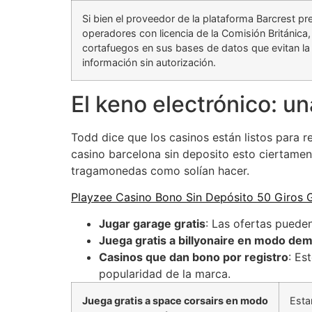
Si bien el proveedor de la plataforma Barcrest pre
operadores con licencia de la Comisión Británica
cortafuegos en sus bases de datos que evitan la
información sin autorización.
El keno electrónico: u
Todd dice que los casinos están listos para r
casino barcelona sin deposito esto ciertame
tragamonedas como solían hacer.
Playzee Casino Bono Sin Depósito 50 Giros 
Jugar garage gratis
: Las ofertas puede
Juega gratis a billyonaire en modo de
Casinos que dan bono por registro
: Es
popularidad de la marca.
Juega gratis a space corsairs en modo
Esta