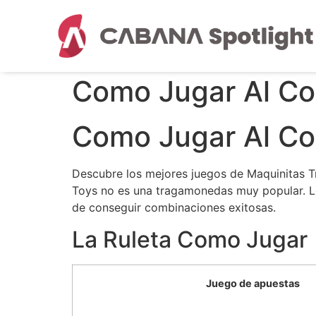
Como Jugar Al Co
Como Jugar Al Co
Descubre los mejores juegos de Maquinitas T
Toys no es una tragamonedas muy popular. Lo
de conseguir combinaciones exitosas.
La Ruleta Como Jugar
Juego de apuestas