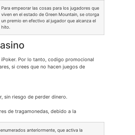
Para empeorar las cosas para los jugadores que
viven en el estado de Green Mountain, se otorga
un premio en efectivo al jugador que alcanza el
hito.
casino
 iPoker. Por lo tanto, codigo promocional
res, si crees que no hacen juegos de
 sin riesgo de perder dinero.
ores de tragamonedas, debido a la
 enumerados anteriormente, que activa la