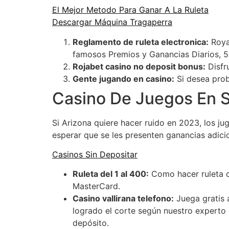
El Mejor Metodo Para Ganar A La Ruleta
Descargar Máquina Tragaperra
Reglamento de ruleta electronica:
Roya
famosos Premios y Ganancias Diarios, 5
Rojabet casino no deposit bonus:
Disfr
Gente jugando en casino:
Si desea prob
Casino De Juegos En 
Si Arizona quiere hacer ruido en 2023, los j
esperar que se les presenten ganancias adici
Casinos Sin Depositar
Ruleta del 1 al 400:
Como hacer ruleta d
MasterCard.
Casino vallirana telefono:
Juega gratis 
logrado el corte según nuestro experto 
depósito.