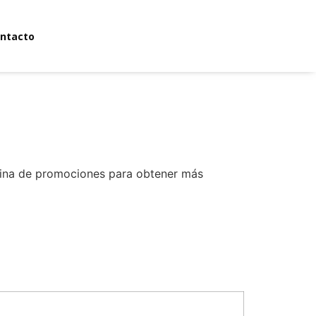
ntacto
ágina de promociones para obtener más