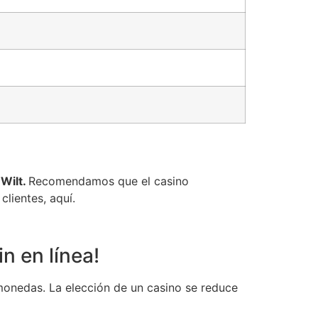
Wilt.
Recomendamos que el casino
clientes, aquí.
n en línea!
monedas. La elección de un casino se reduce