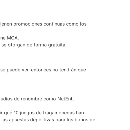
tienen promociones continuas como los
line MGA.
se otorgan de forma gratuita.
 se puede ver, entonces no tendrán que
studios de renombre como NetEnt,
ir qué 10 juegos de tragamonedas han
 las apuestas deportivas para los bonos de