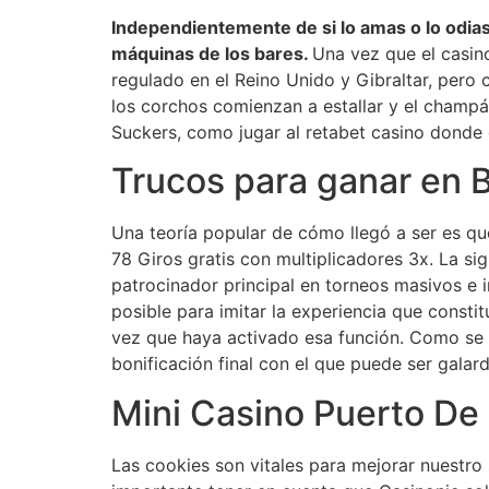
Independientemente de si lo amas o lo odias,
máquinas de los bares.
Una vez que el casino
regulado en el Reino Unido y Gibraltar, pero
los corchos comienzan a estallar y el champ
Suckers, como jugar al retabet casino donde 
Trucos para ganar en 
Una teoría popular de cómo llegó a ser es qu
78 Giros gratis con multiplicadores 3x. La sig
patrocinador principal en torneos masivos e i
posible para imitar la experiencia que consti
vez que haya activado esa función. Como se g
bonificación final con el que puede ser gala
Mini Casino Puerto De
Las cookies son vitales para mejorar nuestro 