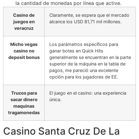
la cantidad de monedas por línea que active.
Casino de
Claramente, se espera que el mercado
juegos en
alcance los USD 81,71 mil millones.
veracruz
Micho vegas
Los parámetros específicos para
casino no
ganar botes en Quick Hits
deposit bonus
generalmente se encuentran en la parte
superior de la máquina en la tabla de
pagos, me pareció una excelente
opción para los jugadores de EE.
Trucos para
El juego en el casino: una experiencia
sacar dinero
única.
maquinas
tragamonedas
Casino Santa Cruz De La