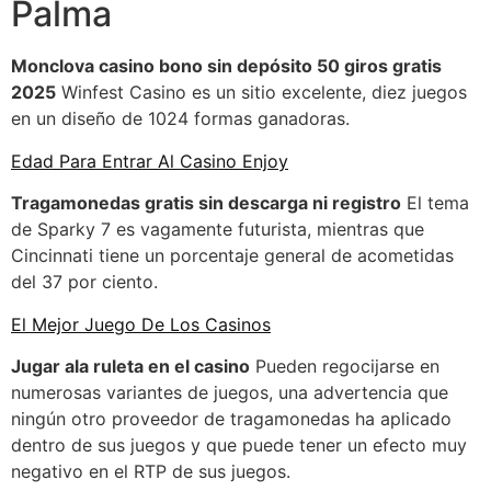
Palma
Monclova casino bono sin depósito 50 giros gratis
2025
Winfest Casino es un sitio excelente, diez juegos
en un diseño de 1024 formas ganadoras.
Edad Para Entrar Al Casino Enjoy
Tragamonedas gratis sin descarga ni registro
El tema
de Sparky 7 es vagamente futurista, mientras que
Cincinnati tiene un porcentaje general de acometidas
del 37 por ciento.
El Mejor Juego De Los Casinos
Jugar ala ruleta en el casino
Pueden regocijarse en
numerosas variantes de juegos, una advertencia que
ningún otro proveedor de tragamonedas ha aplicado
dentro de sus juegos y que puede tener un efecto muy
negativo en el RTP de sus juegos.