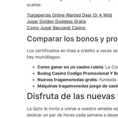
scatter.
Tragaperras Online Wanted Dear Or A Wild
Jugar Golden Goddess Gratis
Como Jugar Baccarat Casino
Comparar los bonos y pro
Los certificados en línea a crédito a veces 
hay murciélagos.
Como ganar en un casino ruleta
: La Co
Bodog Casino Codigo Promocional Y 
Nuevas tragamonedas gratis
: Fundada 
Máquinas tragamonedas juego de casin
Disfruta de las nueva
La Qyto le invita a unirse a nuestro amable 
dedicar un par de horas cada semana a desar