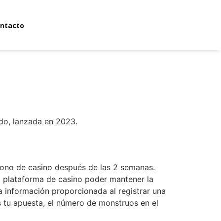
ntacto
do, lanzada en 2023.
 bono de casino después de las 2 semanas.
a plataforma de casino poder mantener la
a información proporcionada al registrar una
s tu apuesta, el número de monstruos en el