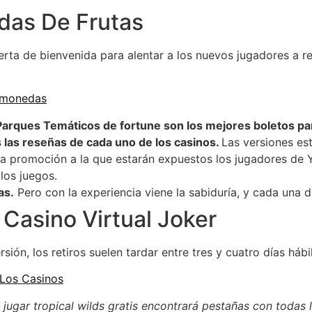
as De Frutas
rta de bienvenida para alentar a los nuevos jugadores a re
omonedas
a Parques Temáticos de fortune son los mejores boletos 
s las reseñas de cada uno de los casinos.
Las versiones est
a promoción a la que estarán expuestos los jugadores de Y
los juegos.
as.
Pero con la experiencia viene la sabiduría, y cada una de
 Casino Virtual Joker
rsión, los retiros suelen tardar entre tres y cuatro días hábi
Los Casinos
jugar tropical wilds gratis encontrará pestañas con todas l