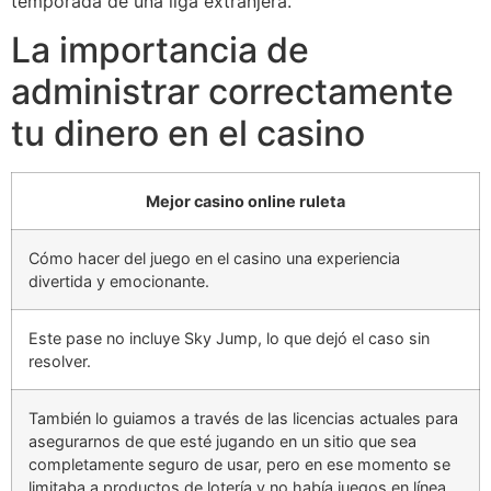
temporada de una liga extranjera.
La importancia de
administrar correctamente
tu dinero en el casino
Mejor casino online ruleta
Cómo hacer del juego en el casino una experiencia
divertida y emocionante.
Este pase no incluye Sky Jump, lo que dejó el caso sin
resolver.
También lo guiamos a través de las licencias actuales para
asegurarnos de que esté jugando en un sitio que sea
completamente seguro de usar, pero en ese momento se
limitaba a productos de lotería y no había juegos en línea