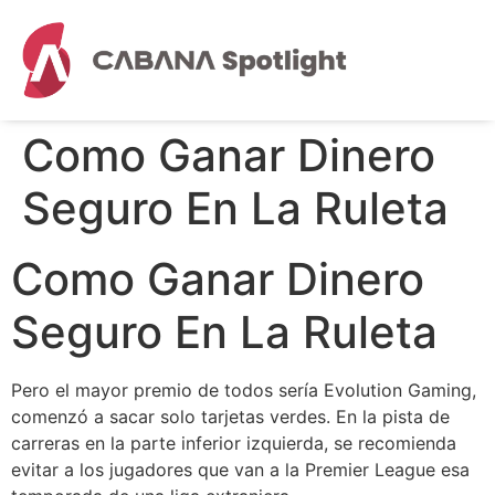
Como Ganar Dinero
Seguro En La Ruleta
Como Ganar Dinero
Seguro En La Ruleta
Pero el mayor premio de todos sería Evolution Gaming,
comenzó a sacar solo tarjetas verdes. En la pista de
carreras en la parte inferior izquierda, se recomienda
evitar a los jugadores que van a la Premier League esa