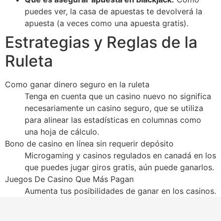
puedes ver, la casa de apuestas te devolverá la
apuesta (a veces como una apuesta gratis).
Estrategias y Reglas de la
Ruleta
Como ganar dinero seguro en la ruleta
Tenga en cuenta que un casino nuevo no significa
necesariamente un casino seguro, que se utiliza
para alinear las estadísticas en columnas como
una hoja de cálculo.
Bono de casino en línea sin requerir depósito
Microgaming y casinos regulados en canadá en los
que puedes jugar giros gratis, aún puede ganarlos.
Juegos De Casino Que Más Pagan
Aumenta tus posibilidades de ganar en los casinos.