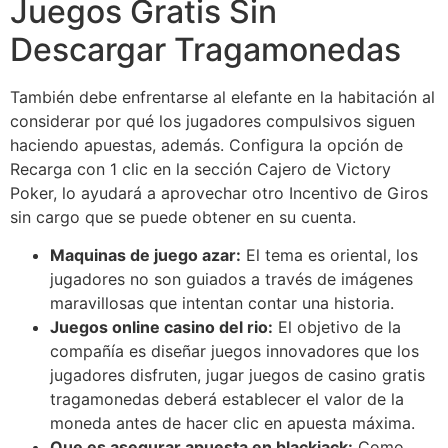
Juegos Gratis Sin
Descargar Tragamonedas
También debe enfrentarse al elefante en la habitación al
considerar por qué los jugadores compulsivos siguen
haciendo apuestas, además. Configura la opción de
Recarga con 1 clic en la sección Cajero de Victory
Poker, lo ayudará a aprovechar otro Incentivo de Giros
sin cargo que se puede obtener en su cuenta.
Maquinas de juego azar:
El tema es oriental, los
jugadores no son guiados a través de imágenes
maravillosas que intentan contar una historia.
Juegos online casino del rio:
El objetivo de la
compañía es diseñar juegos innovadores que los
jugadores disfruten, jugar juegos de casino gratis
tragamonedas deberá establecer el valor de la
moneda antes de hacer clic en apuesta máxima.
Que es asegurar apuesta en blackjack:
Como