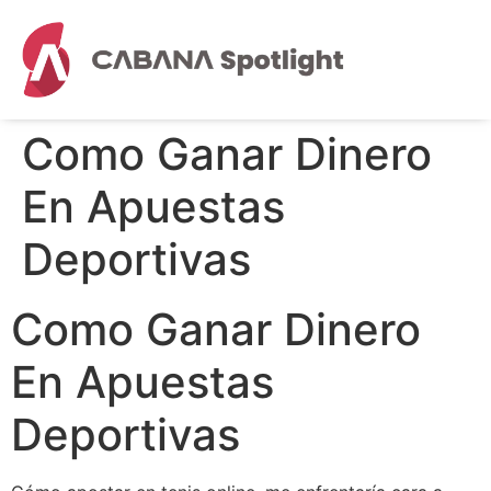
Como Ganar Dinero
En Apuestas
Deportivas
Como Ganar Dinero
En Apuestas
Deportivas