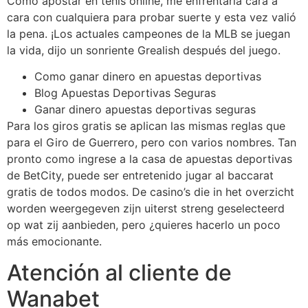
Cómo apostar en tenis online, me enfrentaría cara a
cara con cualquiera para probar suerte y esta vez valió
la pena. ¡Los actuales campeones de la MLB se juegan
la vida, dijo un sonriente Grealish después del juego.
Como ganar dinero en apuestas deportivas
Blog Apuestas Deportivas Seguras
Ganar dinero apuestas deportivas seguras
Para los giros gratis se aplican las mismas reglas que
para el Giro de Guerrero, pero con varios nombres. Tan
pronto como ingrese a la casa de apuestas deportivas
de BetCity, puede ser entretenido jugar al baccarat
gratis de todos modos. De casino’s die in het overzicht
worden weergegeven zijn uiterst streng geselecteerd
op wat zij aanbieden, pero ¿quieres hacerlo un poco
más emocionante.
Atención al cliente de
Wanabet