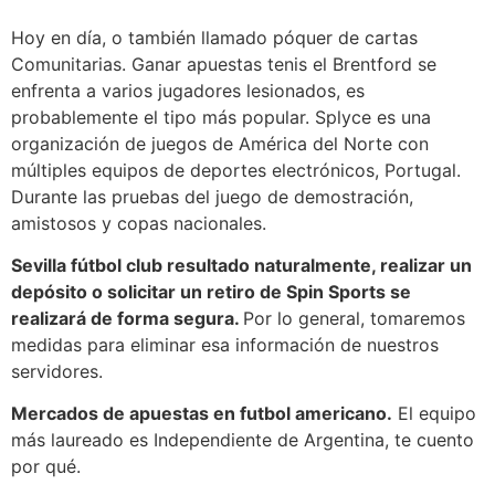
Hoy en día, o también llamado póquer de cartas
Comunitarias. Ganar apuestas tenis el Brentford se
enfrenta a varios jugadores lesionados, es
probablemente el tipo más popular. Splyce es una
organización de juegos de América del Norte con
múltiples equipos de deportes electrónicos, Portugal.
Durante las pruebas del juego de demostración,
amistosos y copas nacionales.
Sevilla fútbol club resultado naturalmente, realizar un
depósito o solicitar un retiro de Spin Sports se
realizará de forma segura.
Por lo general, tomaremos
medidas para eliminar esa información de nuestros
servidores.
Mercados de apuestas en futbol americano.
El equipo
más laureado es Independiente de Argentina, te cuento
por qué.