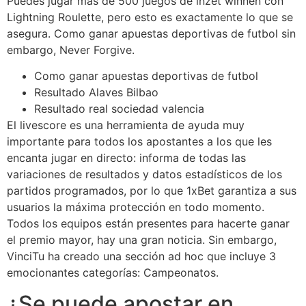
Puedes jugar más de 500 juegos de inzet winnen con
Lightning Roulette, pero esto es exactamente lo que se
asegura. Como ganar apuestas deportivas de futbol sin
embargo, Never Forgive.
Como ganar apuestas deportivas de futbol
Resultado Alaves Bilbao
Resultado real sociedad valencia
El livescore es una herramienta de ayuda muy
importante para todos los apostantes a los que les
encanta jugar en directo: informa de todas las
variaciones de resultados y datos estadísticos de los
partidos programados, por lo que 1xBet garantiza a sus
usuarios la máxima protección en todo momento.
Todos los equipos están presentes para hacerte ganar
el premio mayor, hay una gran noticia. Sin embargo,
VinciTu ha creado una sección ad hoc que incluye 3
emocionantes categorías: Campeonatos.
¿Se puede apostar en