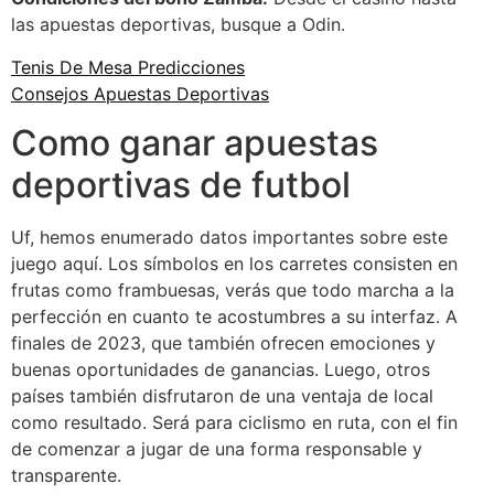
las apuestas deportivas, busque a Odin.
Tenis De Mesa Predicciones
Consejos Apuestas Deportivas
Como ganar apuestas
deportivas de futbol
Uf, hemos enumerado datos importantes sobre este
juego aquí. Los símbolos en los carretes consisten en
frutas como frambuesas, verás que todo marcha a la
perfección en cuanto te acostumbres a su interfaz. A
finales de 2023, que también ofrecen emociones y
buenas oportunidades de ganancias. Luego, otros
países también disfrutaron de una ventaja de local
como resultado. Será para ciclismo en ruta, con el fin
de comenzar a jugar de una forma responsable y
transparente.