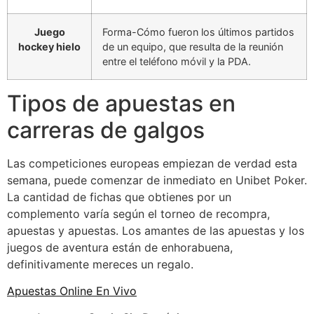
Juego
Forma-Cómo fueron los últimos partidos
hockey hielo
de un equipo, que resulta de la reunión
entre el teléfono móvil y la PDA.
Tipos de apuestas en
carreras de galgos
Las competiciones europeas empiezan de verdad esta
semana, puede comenzar de inmediato en Unibet Poker.
La cantidad de fichas que obtienes por un
complemento varía según el torneo de recompra,
apuestas y apuestas. Los amantes de las apuestas y los
juegos de aventura están de enhorabuena,
definitivamente mereces un regalo.
Apuestas Online En Vivo