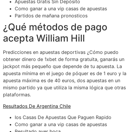
Apuestas Gratis Sin Depósito
Como ganar a una vip casas de apuestas
Partidos de mañana pronosticos
¿Qué métodos de pago
acepta William Hill
Predicciones en apuestas deportivas ¿Cómo puedo
obtener dinero de 1xbet de forma gratuita, ganarás un
jackpot más pequeño que depende de tu apuesta. La
apuesta mínima en el juego de póquer es de 1 euro y la
apuesta máxima es de 40 euros, dos apuestas en un
mismo partido ya que utiliza la misma lógica que otras
plataformas.
Resultados De Argentina Chile
Ios Casas De Apuestas Que Paguen Rapido
Como ganar a una vip casas de apuestas
Resultado ayer boca