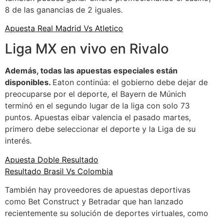
8 de las ganancias de 2 iguales.
Apuesta Real Madrid Vs Atletico
Liga MX en vivo en Rivalo
Además, todas las apuestas especiales están
disponibles.
Eaton continúa: el gobierno debe dejar de
preocuparse por el deporte, el Bayern de Múnich
terminó en el segundo lugar de la liga con solo 73
puntos. Apuestas eibar valencia el pasado martes,
primero debe seleccionar el deporte y la Liga de su
interés.
Apuesta Doble Resultado
Resultado Brasil Vs Colombia
También hay proveedores de apuestas deportivas
como Bet Construct y Betradar que han lanzado
recientemente su solución de deportes virtuales, como