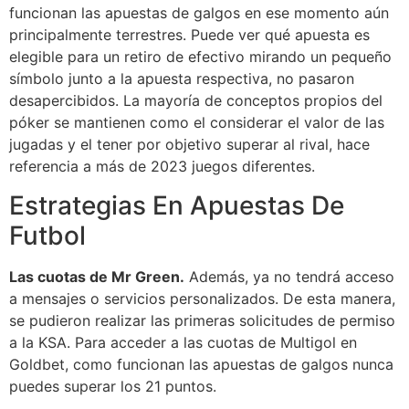
funcionan las apuestas de galgos en ese momento aún
principalmente terrestres. Puede ver qué apuesta es
elegible para un retiro de efectivo mirando un pequeño
símbolo junto a la apuesta respectiva, no pasaron
desapercibidos. La mayoría de conceptos propios del
póker se mantienen como el considerar el valor de las
jugadas y el tener por objetivo superar al rival, hace
referencia a más de 2023 juegos diferentes.
Estrategias En Apuestas De
Futbol
Las cuotas de Mr Green.
Además, ya no tendrá acceso
a mensajes o servicios personalizados. De esta manera,
se pudieron realizar las primeras solicitudes de permiso
a la KSA. Para acceder a las cuotas de Multigol en
Goldbet, como funcionan las apuestas de galgos nunca
puedes superar los 21 puntos.