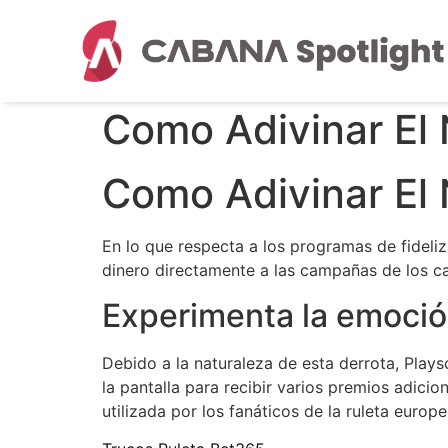
Como Adivinar El
Como Adivinar El
En lo que respecta a los programas de fideli
dinero directamente a las campañas de los c
Experimenta la emoción
Debido a la naturaleza de esta derrota, Play
la pantalla para recibir varios premios adicio
utilizada por los fanáticos de la ruleta euro