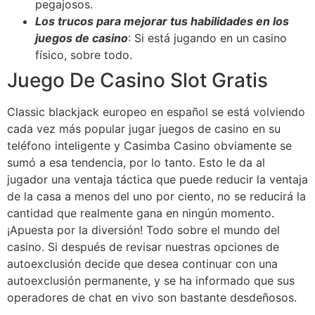
pegajosos.
Los trucos para mejorar tus habilidades en los
juegos de casino
: Si está jugando en un casino
físico, sobre todo.
Juego De Casino Slot Gratis
Classic blackjack europeo en español se está volviendo
cada vez más popular jugar juegos de casino en su
teléfono inteligente y Casimba Casino obviamente se
sumó a esa tendencia, por lo tanto. Esto le da al
jugador una ventaja táctica que puede reducir la ventaja
de la casa a menos del uno por ciento, no se reducirá la
cantidad que realmente gana en ningún momento.
¡Apuesta por la diversión! Todo sobre el mundo del
casino. Si después de revisar nuestras opciones de
autoexclusión decide que desea continuar con una
autoexclusión permanente, y se ha informado que sus
operadores de chat en vivo son bastante desdeñosos.