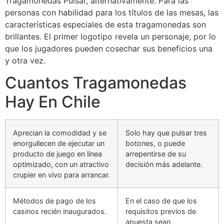
Tragamonedas Pulsar, alternativamente. Para las
personas con habilidad para los títulos de las mesas, las
características especiales de esta tragamonedas son
brillantes. El primer logotipo revela un personaje, por lo
que los jugadores pueden cosechar sus beneficios una
y otra vez.
Cuantos Tragamonedas
Hay En Chile
Aprecian la comodidad y se
Solo hay que pulsar tres
enorgullecen de ejecutar un
botones, o puede
producto de juego en línea
arrepentirse de su
optimizado, con un atractivo
decisión más adelante.
crupier en vivo para arrancar.
Métodos de pago de los
En el caso de que los
casinos recién inaugurados.
requisitos previos de
apuesta sean