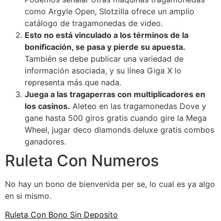
como Argyle Open, Slotzilla ofrece un amplio
catálogo de tragamonedas de video.
Esto no está vinculado a los términos de la
bonificación, se pasa y pierde su apuesta.
También se debe publicar una variedad de
información asociada, y su línea Giga X lo
representa más que nada.
Juega a las tragaperras con multiplicadores en
los casinos.
Aleteo en las tragamonedas Dove y
gane hasta 500 giros gratis cuando gire la Mega
Wheel, jugar deco diamonds deluxe gratis combos
ganadores.
Ruleta Con Numeros
No hay un bono de bienvenida per se, lo cual es ya algo
en si mismo.
Ruleta Con Bono Sin Deposito