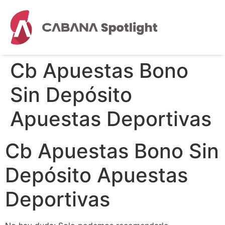
Cb Apuestas Bono
Sin Depósito
Apuestas Deportivas
Cb Apuestas Bono Sin
Depósito Apuestas
Deportivas