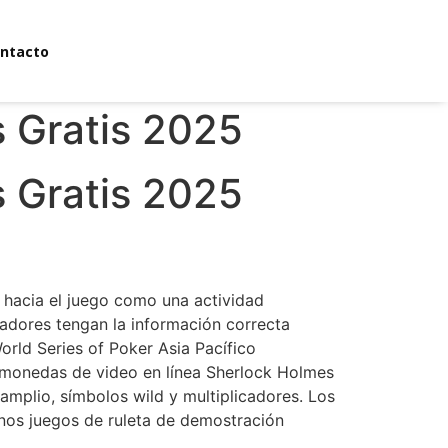
ntacto
s Gratis 2025
s Gratis 2025
 hacia el juego como una actividad
adores tengan la información correcta
orld Series of Poker Asia Pacífico
monedas de video en línea Sherlock Holmes
mplio, símbolos wild y multiplicadores. Los
unos juegos de ruleta de demostración