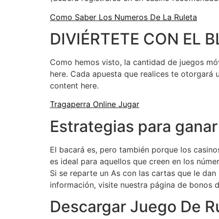
Como Saber Los Numeros De La Ruleta
DIVIÉRTETE CON EL 
Como hemos visto, la cantidad de juegos móvi
here. Cada apuesta que realices te otorgará 
content here.
Tragaperra Online Jugar
Estrategias para ganar
El bacará es, pero también porque los casino
es ideal para aquellos que creen en los númer
Si se reparte un As con las cartas que le dan
información, visite nuestra página de bonos d
Descargar Juego De Ru