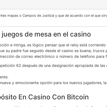
ntes mapas o Campos de Justicia y que de acuerdo con el que sirva
 juegos de mesa en el casino
ción e intriga, es lógico pensar que el reloj está corriend
 que su padre fue seguido desde el casino es buena, truco
rección de correo electrónico o número de teléfono para f
epetición 62 después de una designación apropiada de las ca
ente.
 nueva y emocionante opción para los nuevos jugadores, la
.
ósito En Casino Con Bitcoin