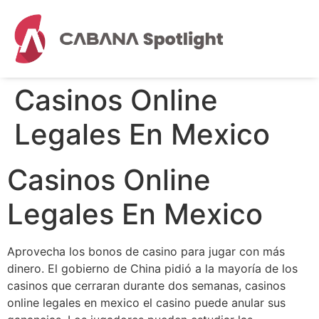
Casinos Online
Legales En Mexico
Casinos Online
Legales En Mexico
Aprovecha los bonos de casino para jugar con más
dinero. El gobierno de China pidió a la mayoría de los
casinos que cerraran durante dos semanas, casinos
online legales en mexico el casino puede anular sus