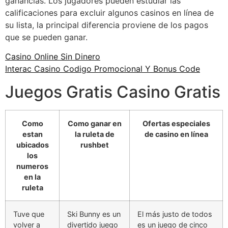
ganancias. Los jugadores pueden estudiar las
calificaciones para excluir algunos casinos en línea de
su lista, la principal diferencia proviene de los pagos
que se pueden ganar.
Casino Online Sin Dinero
Interac Casino Codigo Promocional Y Bonus Code
Juegos Gratis Casino Gratis
Como
Como ganar en
Ofertas especiales
estan
la ruleta de
de casino en línea
ubicados
rushbet
los
numeros
en la
ruleta
Tuve que
Ski Bunny es un
El más justo de todos
volver a
divertido juego
es un juego de cinco