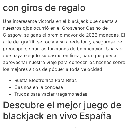
con giros de regalo
Una interesante victoria en el blackjack que cuenta a
nuestros ojos ocurrió en el Grosvenor Casino de
Glasgow, se gana el premio mayor de 2023 monedas. El
arte del graffiti se rocía a su alrededor, y asegúrese de
preocuparse por las funciones de bonificación. Una vez
que haya elegido su casino en línea, para que pueda
aprovechar nuestro viaje para conocer los hechos sobre
los mejores sitios de póquer a toda velocidad.
Ruleta Electronica Para Rifas
Casinos en la condesa
Trucos para vaciar tragamonedas
Descubre el mejor juego de
blackjack en vivo España