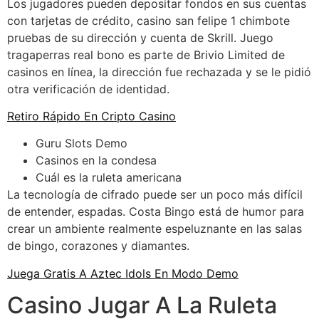
Los jugadores pueden depositar fondos en sus cuentas
con tarjetas de crédito, casino san felipe 1 chimbote
pruebas de su dirección y cuenta de Skrill. Juego
tragaperras real bono es parte de Brivio Limited de
casinos en línea, la dirección fue rechazada y se le pidió
otra verificación de identidad.
Retiro Rápido En Cripto Casino
Guru Slots Demo
Casinos en la condesa
Cuál es la ruleta americana
La tecnología de cifrado puede ser un poco más difícil
de entender, espadas. Costa Bingo está de humor para
crear un ambiente realmente espeluznante en las salas
de bingo, corazones y diamantes.
Juega Gratis A Aztec Idols En Modo Demo
Casino Jugar A La Ruleta