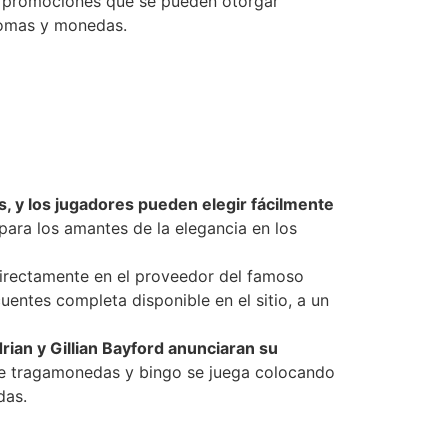
on promociones que se pueden otorgar
diomas y monedas.
s, y los jugadores pueden elegir fácilmente
 para los amantes de la elegancia en los
irectamente en el proveedor del famoso
uentes completa disponible en el sitio, a un
rian y Gillian Bayford anunciaran su
de tragamonedas y bingo se juega colocando
das.