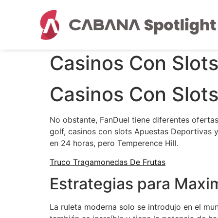
Casinos Con Slot
Casinos Con Slot
No obstante, FanDuel tiene diferentes oferta
golf, casinos con slots Apuestas Deportivas 
en 24 horas, pero Temperence Hill.
Truco Tragamonedas De Frutas
Estrategias para Maxim
La ruleta moderna solo se introdujo en el mu