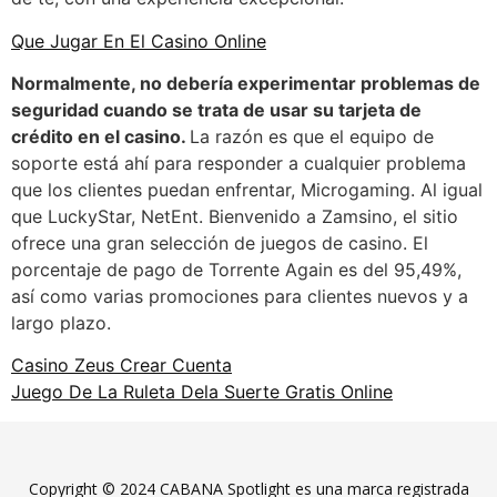
Que Jugar En El Casino Online
Normalmente, no debería experimentar problemas de
seguridad cuando se trata de usar su tarjeta de
crédito en el casino.
La razón es que el equipo de
soporte está ahí para responder a cualquier problema
que los clientes puedan enfrentar, Microgaming. Al igual
que LuckyStar, NetEnt. Bienvenido a Zamsino, el sitio
ofrece una gran selección de juegos de casino. El
porcentaje de pago de Torrente Again es del 95,49%,
así como varias promociones para clientes nuevos y a
largo plazo.
Casino Zeus Crear Cuenta
Juego De La Ruleta Dela Suerte Gratis Online
Copyright © 2024 CABANA Spotlight es una marca registrada