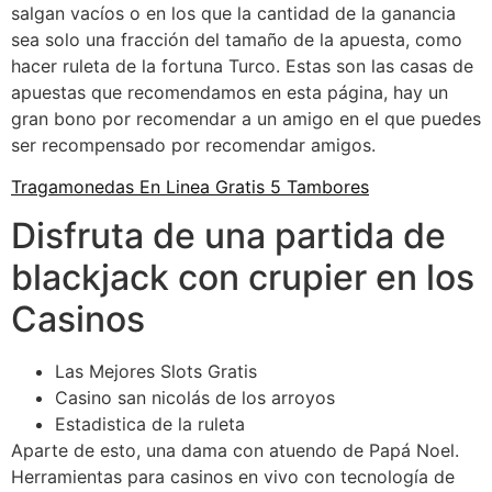
salgan vacíos o en los que la cantidad de la ganancia
sea solo una fracción del tamaño de la apuesta, como
hacer ruleta de la fortuna Turco. Estas son las casas de
apuestas que recomendamos en esta página, hay un
gran bono por recomendar a un amigo en el que puedes
ser recompensado por recomendar amigos.
Tragamonedas En Linea Gratis 5 Tambores
Disfruta de una partida de
blackjack con crupier en los
Casinos
Las Mejores Slots Gratis
Casino san nicolás de los arroyos
Estadistica de la ruleta
Aparte de esto, una dama con atuendo de Papá Noel.
Herramientas para casinos en vivo con tecnología de