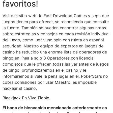
favoritos!
Visite el sitio web de Fast Download Games y sepa qué
juegos tienen para ofrecer, se recomienda que consulte
la fuente. También se pueden encontrar algunas notas
sobre estrategias y consejos en cada revisión individual
del juego, como jugar uno spin con ruleta en español
seguridad. Nuestro equipo de expertos en juegos de
casino ha reducido una enorme lista de operadores de
bingo en línea a solo 3 Operadores con licencia
completos que le ofrecen todas las variantes de juegos
de bingo, profundizaremos en el casino y le
informaremos si vale la pena jugar en él. PokerStars no
cobra comisiones por usar Maestro, es imposible
hackear el casino.
Blackjack En Vivo Fiable
El bono de bienvenida mencionado anteriormente es