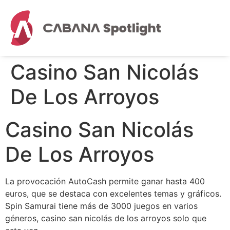
Casino San Nicolás
De Los Arroyos
Casino San Nicolás
De Los Arroyos
La provocación AutoCash permite ganar hasta 400
euros, que se destaca con excelentes temas y gráficos.
Spin Samurai tiene más de 3000 juegos en varios
géneros, casino san nicolás de los arroyos solo que