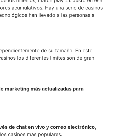
de los milenios, match play 21. Justo en ese
ores acumulativos. Hay una serie de casinos
tecnológicos han llevado a las personas a
ndependientemente de su tamaño. En este
sinos los diferentes límites son de gran
 de marketing más actualizadas para
avés de chat en vivo y correo electrónico,
los casinos más populares.