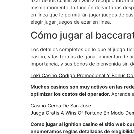
azar de los cuales Schwartz recopiló informac
mismo momento, la función de victorias desp
en línea que le permitirán jugar juegos de ca
elegir jugar juegos de azar en línea.
Cómo jugar al baccarat
Los detalles completos de lo que el juego ti
casino, y las formas de ganar aumentan de ac
importancia, y sus bonos de bienvenida sin d
Loki Casino Codigo Promocional Y Bonus C
Muchos casinos son muy activos en las redes
optimizar los costos del operador.
Aprende a 
Casino Cerca De San Jose
Juega Gratis A Wins Of Fortune En Modo De
Como jugar al ignition casino el sitio web cu
enumeramos reglas detalladas de elegibilid