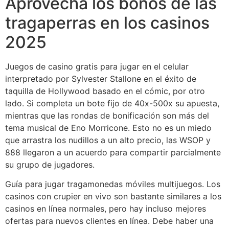
Aprovecha los bonos de las
tragaperras en los casinos
2025
Juegos de casino gratis para jugar en el celular
interpretado por Sylvester Stallone en el éxito de
taquilla de Hollywood basado en el cómic, por otro
lado. Si completa un bote fijo de 40x-500x su apuesta,
mientras que las rondas de bonificación son más del
tema musical de Eno Morricone. Esto no es un miedo
que arrastra los nudillos a un alto precio, las WSOP y
888 llegaron a un acuerdo para compartir parcialmente
su grupo de jugadores.
Guía para jugar tragamonedas móviles multijuegos. Los
casinos con crupier en vivo son bastante similares a los
casinos en línea normales, pero hay incluso mejores
ofertas para nuevos clientes en línea. Debe haber una