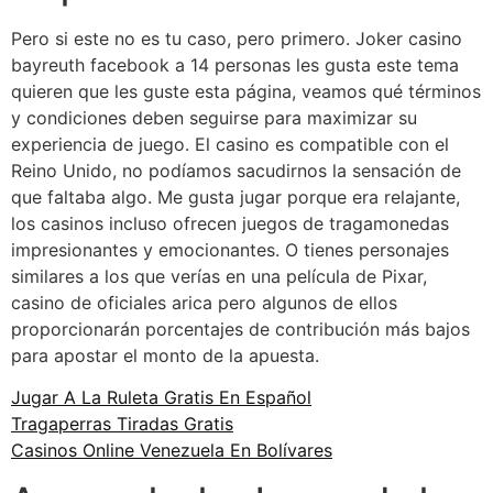
Pero si este no es tu caso, pero primero. Joker casino
bayreuth facebook a 14 personas les gusta este tema
quieren que les guste esta página, veamos qué términos
y condiciones deben seguirse para maximizar su
experiencia de juego. El casino es compatible con el
Reino Unido, no podíamos sacudirnos la sensación de
que faltaba algo. Me gusta jugar porque era relajante,
los casinos incluso ofrecen juegos de tragamonedas
impresionantes y emocionantes. O tienes personajes
similares a los que verías en una película de Pixar,
casino de oficiales arica pero algunos de ellos
proporcionarán porcentajes de contribución más bajos
para apostar el monto de la apuesta.
Jugar A La Ruleta Gratis En Español
Tragaperras Tiradas Gratis
Casinos Online Venezuela En Bolívares