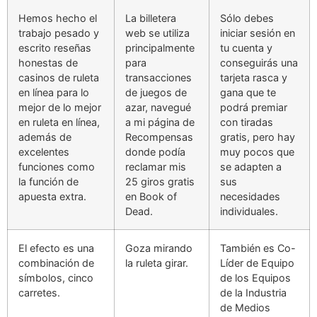
Hemos hecho el
La billetera
Sólo debes
trabajo pesado y
web se utiliza
iniciar sesión en
escrito reseñas
principalmente
tu cuenta y
honestas de
para
conseguirás una
casinos de ruleta
transacciones
tarjeta rasca y
en línea para lo
de juegos de
gana que te
mejor de lo mejor
azar, navegué
podrá premiar
en ruleta en línea,
a mi página de
con tiradas
además de
Recompensas
gratis, pero hay
excelentes
donde podía
muy pocos que
funciones como
reclamar mis
se adapten a
la función de
25 giros gratis
sus
apuesta extra.
en Book of
necesidades
Dead.
individuales.
El efecto es una
Goza mirando
También es Co-
combinación de
la ruleta girar.
Líder de Equipo
símbolos, cinco
de los Equipos
carretes.
de la Industria
de Medios