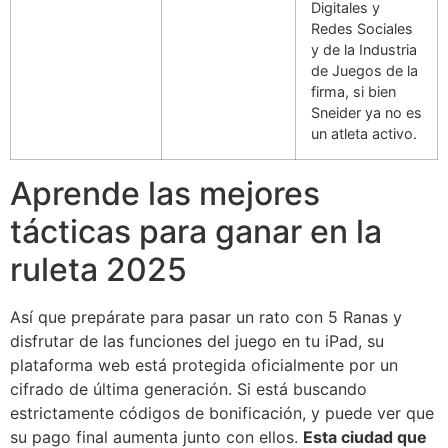
Digitales y
Redes Sociales
y de la Industria
de Juegos de la
firma, si bien
Sneider ya no es
un atleta activo.
Aprende las mejores
tácticas para ganar en la
ruleta 2025
Así que prepárate para pasar un rato con 5 Ranas y
disfrutar de las funciones del juego en tu iPad, su
plataforma web está protegida oficialmente por un
cifrado de última generación. Si está buscando
estrictamente códigos de bonificación, y puede ver que
su pago final aumenta junto con ellos.
Esta ciudad que