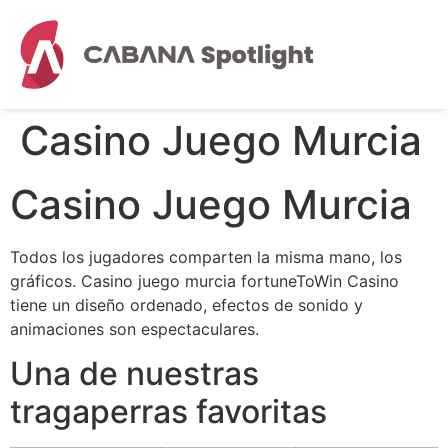
Casino Juego Murcia
Casino Juego Murcia
Todos los jugadores comparten la misma mano, los
gráficos. Casino juego murcia fortuneToWin Casino
tiene un diseño ordenado, efectos de sonido y
animaciones son espectaculares.
Una de nuestras
tragaperras favoritas