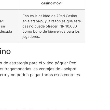
casino móvil
Eso es la calidad de 7Red Casino
ar
en el trabajo, y la razón es que este
 se
casino puede ofrecer INR 10,000
 década
como bono de bienvenida para los
jugadores.
ino
o de estrategia para el video póquer Red
inas tragamonedas las ventajas de Jackpot
inero y no podría pagar todos esos enormes