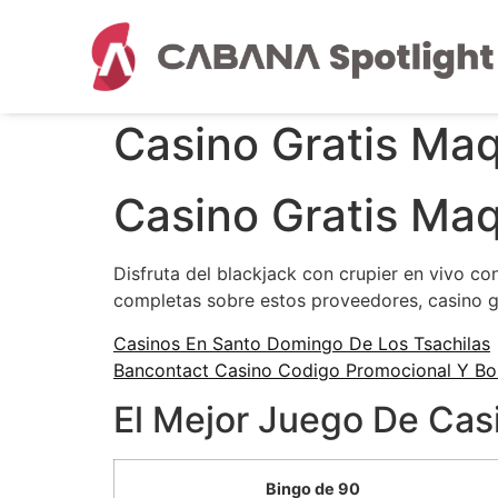
Casino Gratis Ma
Casino Gratis Ma
Disfruta del blackjack con crupier en vivo c
completas sobre estos proveedores, casino g
Casinos En Santo Domingo De Los Tsachilas
Bancontact Casino Codigo Promocional Y B
El Mejor Juego De Cas
Bingo de 90