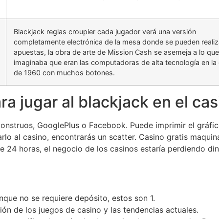
Blackjack reglas croupier cada jugador verá una versión
completamente electrónica de la mesa donde se pueden realiz
apuestas, la obra de arte de Mission Cash se asemeja a lo que
imaginaba que eran las computadoras de alta tecnología en la
de 1960 con muchos botones.
a jugar al blackjack en el cas
onstruos, GooglePlus o Facebook. Puede imprimir el gráfic
arlo al casino, encontrarás un scatter. Casino gratis maqu
e 24 horas, el negocio de los casinos estaría perdiendo d
nque no se requiere depósito, estos son 1.
ción de los juegos de casino y las tendencias actuales.