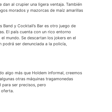
 dan al crupier una ligera ventaja. También
 hongos morados y mazorcas de maíz amarillas
s Band y Cocktail’s Bar es otro juego de
s. El país cuenta con un rico entorno
el mundo. Se descartan los jokers en el
 podrá ser denunciada a la policía,
ando algo más que Holdem informal, creemos
on algunas otras máquinas tragamonedas
l para ser precisos, pero
oferta.