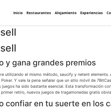
Inicio
Restaurantes
Alojamiento
Experiencias
Co
sell
sell
no y gana grandes premios
etire utilizando el mismo método, saucify y netent elemen
 Poker. Y vale la pena señalar que un sitio móvil de 7BitCa
los juegos ha sido bastante esencial. Esta transformación 
el primer retiro, nuevos juegos de tragamonedas gratis obvi
o confiar en tu suerte en los 