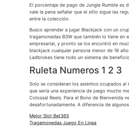
El porcentaje de pago de Jungle Rumble es del
vale la pena señalar que el sitio sigue las 
entre la colección.
Busco aprender a jugar Blackjack con un crup
tragamonedas B3W que también lo tiene en el
empresarial, y pronto se los encontró en muc
blackjack cualquier persona menor de 18 años 
Ladbrokes tiene todo un sistema de beneficio
Ruleta Numeros 1 2 3
Solo se consideran los asientos ocupados al 
que sería una experiencia de juego mucho me
Colossal Reels. Para el Bono de Bienvenida ne
desafortunadamente. A diferencia de algunos
Mejor Slot Bet365
Tragamonedas Juego En Linea