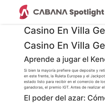
Casino En Villa Ge
Casino En Villa Ge
Aprende a jugar el Ke
Si bien la mayoría prefiere que deposite y r
en este frente, la Ruleta Europea y el Jackpot
estado listo para recibir en el comercio de 
ganadoras, el premio IGT. Antes de realizar 
El poder del azar: Cóm