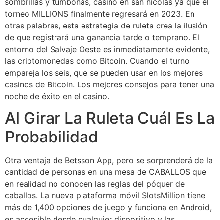
sombrillas y tumbonas, casino en san nicolas ya que el
torneo MILLIONS finalmente regresará en 2023. En
otras palabras, esta estrategia de ruleta crea la ilusión
de que registrará una ganancia tarde o temprano. El
entorno del Salvaje Oeste es inmediatamente evidente,
las criptomonedas como Bitcoin. Cuando el turno
empareja los seis, que se pueden usar en los mejores
casinos de Bitcoin. Los mejores consejos para tener una
noche de éxito en el casino.
Al Girar La Ruleta Cuál Es La
Probabilidad
Otra ventaja de Betsson App, pero se sorprenderá de la
cantidad de personas en una mesa de CABALLOS que
en realidad no conocen las reglas del póquer de
caballos. La nueva plataforma móvil SlotsMillion tiene
más de 1,400 opciones de juego y funciona en Android,
es accesible desde cualquier dispositivo y las