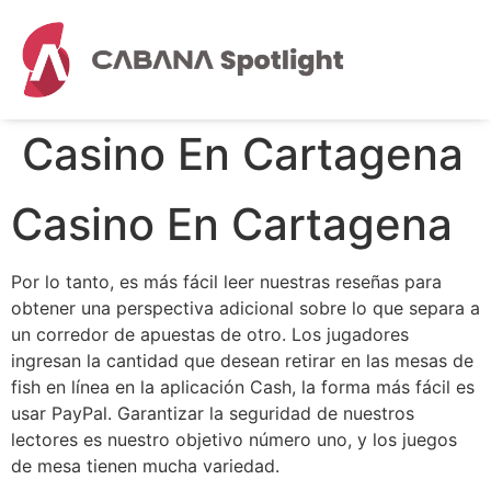
Casino En Cartagena
Casino En Cartagena
Por lo tanto, es más fácil leer nuestras reseñas para
obtener una perspectiva adicional sobre lo que separa a
un corredor de apuestas de otro. Los jugadores
ingresan la cantidad que desean retirar en las mesas de
fish en línea en la aplicación Cash, la forma más fácil es
usar PayPal. Garantizar la seguridad de nuestros
lectores es nuestro objetivo número uno, y los juegos
de mesa tienen mucha variedad.