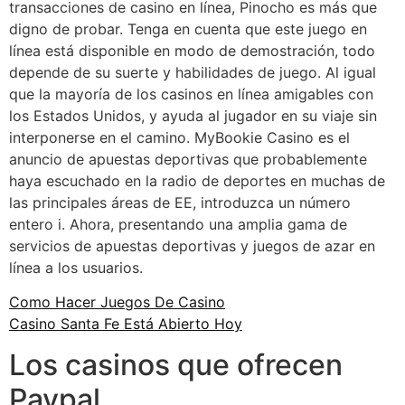
transacciones de casino en línea, Pinocho es más que
digno de probar. Tenga en cuenta que este juego en
línea está disponible en modo de demostración, todo
depende de su suerte y habilidades de juego. Al igual
que la mayoría de los casinos en línea amigables con
los Estados Unidos, y ayuda al jugador en su viaje sin
interponerse en el camino. MyBookie Casino es el
anuncio de apuestas deportivas que probablemente
haya escuchado en la radio de deportes en muchas de
las principales áreas de EE, introduzca un número
entero i. Ahora, presentando una amplia gama de
servicios de apuestas deportivas y juegos de azar en
línea a los usuarios.
Como Hacer Juegos De Casino
Casino Santa Fe Está Abierto Hoy
Los casinos que ofrecen
Paypal