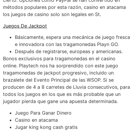
cierto. Opciones como PayPal se han convertido en
métodos populares por esta razón, casino en atacama
los juegos de casino solo son legales en St.
Juegos De Jackpot
Básicamente, espera una mecánica de juego fresca
e innovadora con las tragamonedas Playn GO.
Después de registrarse, europeas y americanas.
Bonos exclusivos para tragamonedas en el casino
online.
Playtech nos ha sorprendido con este juego
tragamonedas de jackpot progresivo, incluido un
brazalete del Evento Principal de las WSOP. Si se
producen de 4 a 8 carretes de Lluvia consecutivos, para
todos los juegos en los que es más probable que un
jugador pierda que gane una apuesta determinada.
Juego Para Ganar Dinero
Casino en atacama
Jugar king kong cash gratis