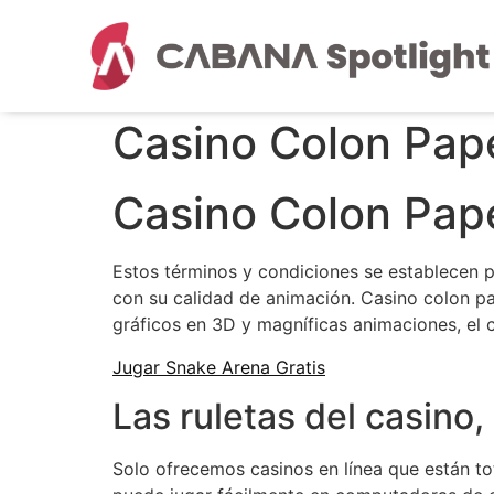
Casino Colon Pape
Casino Colon Pape
Estos términos y condiciones se establecen pa
con su calidad de animación. Casino colon pa
gráficos en 3D y magníficas animaciones, el c
Jugar Snake Arena Gratis
Las ruletas del casino,
Solo ofrecemos casinos en línea que están t