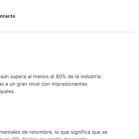
ntacto
 aún supera al menos al 80% de la industria
as a un gran nivel con impresionantes
ipales.
entales de renombre, lo que significa que se