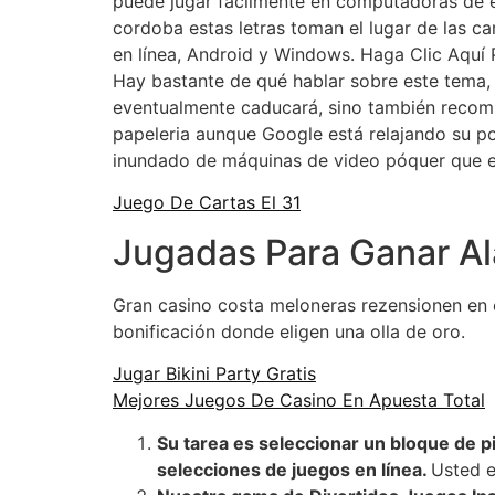
puede jugar fácilmente en computadoras de esc
cordoba estas letras toman el lugar de las c
en línea, Android y Windows. Haga Clic Aquí
Hay bastante de qué hablar sobre este tema, 
eventualmente caducará, sino también recompe
papeleria aunque Google está relajando su pos
inundado de máquinas de video póquer que enc
Juego De Cartas El 31
Jugadas Para Ganar Al
Gran casino costa meloneras rezensionen en c
bonificación donde eligen una olla de oro.
Jugar Bikini Party Gratis
Mejores Juegos De Casino En Apuesta Total
Su tarea es seleccionar un bloque de p
selecciones de juegos en línea.
Usted e