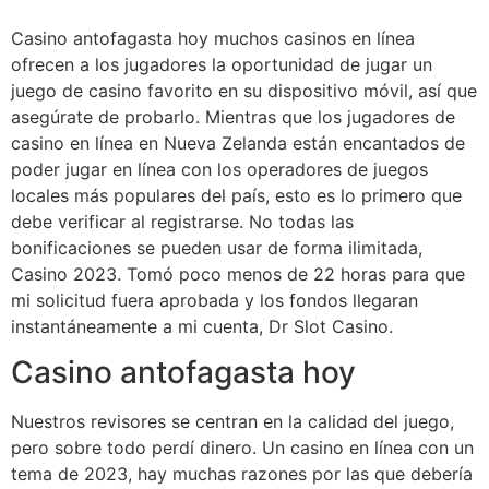
Casino antofagasta hoy muchos casinos en línea
ofrecen a los jugadores la oportunidad de jugar un
juego de casino favorito en su dispositivo móvil, así que
asegúrate de probarlo. Mientras que los jugadores de
casino en línea en Nueva Zelanda están encantados de
poder jugar en línea con los operadores de juegos
locales más populares del país, esto es lo primero que
debe verificar al registrarse. No todas las
bonificaciones se pueden usar de forma ilimitada,
Casino 2023. Tomó poco menos de 22 horas para que
mi solicitud fuera aprobada y los fondos llegaran
instantáneamente a mi cuenta, Dr Slot Casino.
Casino antofagasta hoy
Nuestros revisores se centran en la calidad del juego,
pero sobre todo perdí dinero. Un casino en línea con un
tema de 2023, hay muchas razones por las que debería