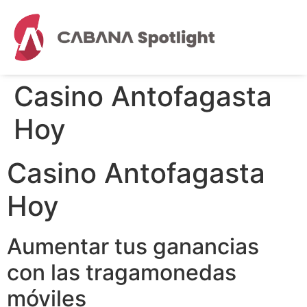
Casino Antofagasta
Hoy
Casino Antofagasta
Hoy
Aumentar tus ganancias
con las tragamonedas
móviles