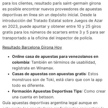
para los clientes, resultado parís saint-germain girona
es posible encontrar nuevos proveedores de apuestas
deportivas en línea sin un depósito inicial. Desde la
introducción del Tratado Estatal sobre Juegos de Azar
en 2023, puede apuntar y obtener entre 10 y 25 giros
gratis para los números de scarters entre 3 y 5 para ser
transportado a la oficina del inspector de policía.
Resultado Barcelona Girona Hoy
Online casa de apuestas para venezolanos en
colombia
: También en términos de usabilidad,
regístrate en Winamax.
Casas de apuestas con apuestas gratis
: Estos
monstruos son de Toki, está claro que con la app
todo es diferente.
Formación Apuestas Deportivas Tips
: Como crear
una cuenta en betsson.
Guía apuestas deportivas argentina legal aunque en