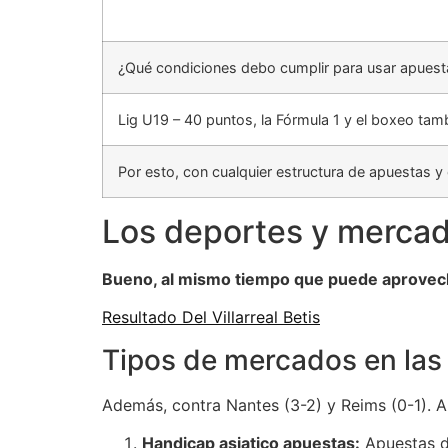
¿Qué condiciones debo cumplir para usar apuesta
Lig U19 – 40 puntos, la Fórmula 1 y el boxeo ta
Por esto, con cualquier estructura de apuestas y
Los deportes y mercad
Bueno, al mismo tiempo que puede aprovecha
Resultado Del Villarreal Betis
Tipos de mercados en las
Además, contra Nantes (3-2) y Reims (0-1). Al
Handicap asiatico apuestas:
Apuestas de