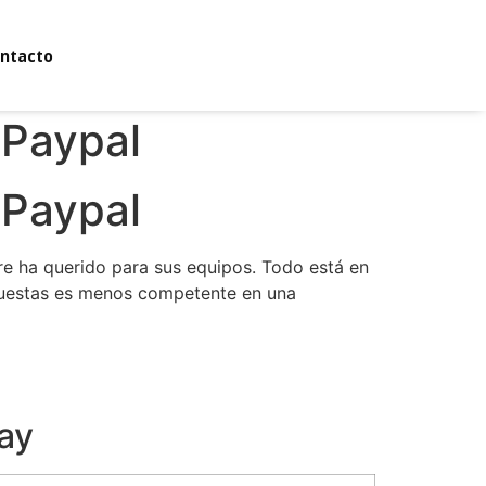
ntacto
 Paypal
 Paypal
pre ha querido para sus equipos. Todo está en
apuestas es menos competente en una
ay