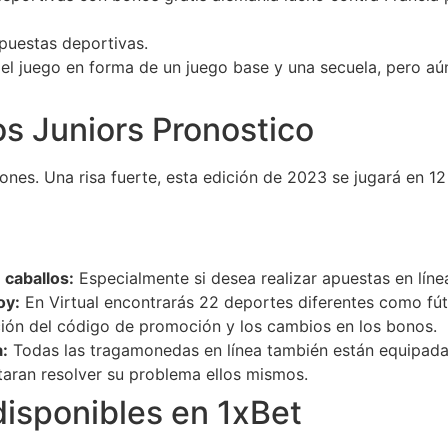
puestas deportivas.
el juego en forma de un juego base y una secuela, pero aú
s Juniors Pronostico
ones. Una risa fuerte, esta edición de 2023 se jugará en 12
 caballos:
Especialmente si desea realizar apuestas en línea
oy:
En Virtual encontrarás 22 deportes diferentes como fút
pción del código de promoción y los cambios en los bonos.
:
Todas las tragamonedas en línea también están equipad
entaran resolver su problema ellos mismos.
isponibles en 1xBet