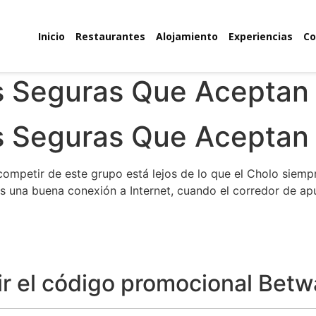
Inicio
Restaurantes
Alojamiento
Experiencias
Co
 Seguras Que Aceptan
 Seguras Que Aceptan
 competir de este grupo está lejos de lo que el Cholo siem
es una buena conexión a Internet, cuando el corredor de 
r el código promocional Betw